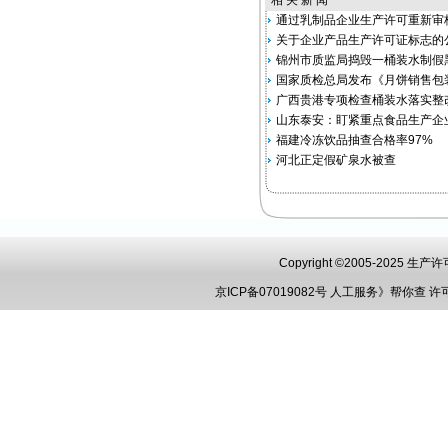
相 关 新 闻
通过乳制品企业生产许可重新审
关于企业产品生产许可证标志的
锦州市质监局捣毁一桶装水制假
国家质检总局发布《月饼销售包
广西贵港专项检查桶装水落实整
山东泰安：盯紧重点食品生产企
福建冷冻饮品抽查合格率97%
河北正定假矿泉水被查
Copyright ©2005-2025 
京ICP备07019082号
人工服务》帮你查
许