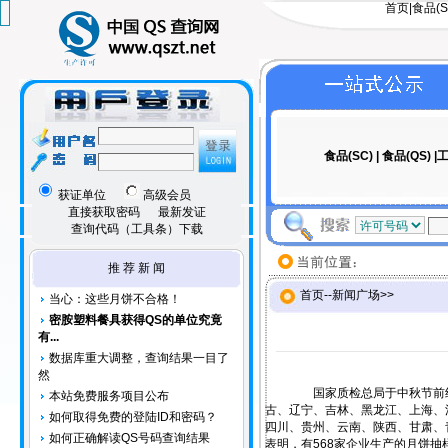
首页
|
食品(S
食品(SC)
|
食品(QS)
|工
获证单位
高级会员
直接获取密码
最新发证
查询代码（工具条）下载
推 荐 新 闻
首页
--
新闻广场
>>
当心：这些月饼不合格！
密胺塑料餐具获得QS的单位究竟
有...
数据库重大调整，查询结果一目了
然
国家质检总局于中秋节前组织对
本站免费服务项目公布
古、辽宁、吉林、黑龙江、上海、
如何取得免费的登陆ID和密码？
四川、贵州、云南、陕西、甘肃、青
如何正确解读QS号码查询结果
表明，有568家企业生产的月饼抽