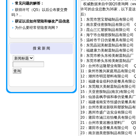
常见问题的解答：
权威数据来自中国QS查询网（www
许可的企业总数为36家，以下是这些
获得许可（QS）以后公布要交费
后）
吗？...
1：东莞市慧宝塑磁制品有限公司 QS44
获证以后如何登陆和修改产品信息
2：南京爱佳密胺制品有限公司 QS32
为什么要经常登陆查询网？
3：昆山三汇塑胶制品有限公司 QS32
4：海宁市台顺密胺制品有限公司 QS33
5：温岭市千日仿瓷餐具有限公司 QS33
6：东莞晶冠美耐皿制品有限公司 QS44
搜 索 新 闻
7：福建康力美耐皿制品有限公司 QS35
8：东莞市桥头东裕美耐皿制品厂 QS44
9：东莞市桥头东裕美耐皿制品厂 QS44
10：台州市运隆塑业有限公司 QS33
11：泉州市雅兴家庭用品有限公司 QS3
12：潮州市明芸塑料有限公司 QS44
13：福建省金佰利仿瓷餐具有限公司QS
14：东莞顺大美耐皿制品有限公司 QS4
15：天亚密胺制品(南京)有限公司 QS3
16：仙游县枫亭镇和泰仿瓷餐具厂 QS3
17：福建省南安市恒盛仿瓷餐具有限公司
18：台州市黄岩新联和塑胶制品有限公司
19：惠州市盛广达实业有限公司 QS4
20：莆田市涵江欣怡餐具有限公司 QS
21：台州市黄岩雅佳塑料厂 QS33-
22：莆田市金景餐具有限公司 QS35-
23：南京德美密胺制品有限公司 QS32