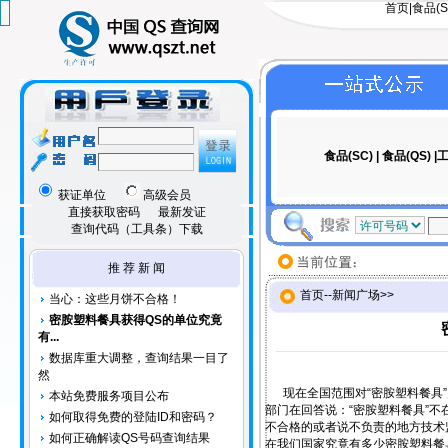
首页
|
食品(S
食品(SC)
|
食品(QS)
|工
获证单位
高级会员
直接获取密码
最新发证
查询代码（工具条）下载
推 荐 新 闻
首页
--
新闻广场
>>
当心：这些月饼不合格！
密胺塑料餐具获得QS的单位究竟
有...
数据库重大调整，查询结果一目了
然
现在全国范围对“密胺塑料餐具”
本站免费服务项目公布
部门在回答说：“密胺塑料餐具”
如何取得免费的登陆ID和密码？
不合格的或者说不负责的地方技术
如何正确解读QS号码查询结果
在我们国家究竟有多少密胺塑料餐