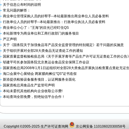
关于信息公布时间的说明
常见问题的解答：
商业单位管理采购人员的好帮手--本站最新推出商业单位人员必备资料
行政单位人员的好帮手--本站最新推出：行政单位执法人员必备资料
商业单位小心了：“王海”的目光已经盯住QS
本站新增专为商业单位和工商行政部门的服务项目
严正声明
关于《国务院关于加强食品等产品安全监督管理的特别规定》若干问题的实施意
关于组织开展对全部28大类食品无证查处工作的通知
国家质量监督检验检疫总局《关于开展牙膏等产品生产许可证无证查处工作的公告》2
邬建平司长参加国务院北京奥运会食品安全保障工作会议
国家质检总局2008年1月1日起组织对全部28大类食品开展执法检查重点查处无证
海口会展中心展销会 两家腊肉摊位"QS"证书造假
新添提供检验设备服务项目，认证网服务全面化
国家质检总局食品生产监管司声明
本站未委托其他机构向企业收取公示费!
本站查询全部免费，拒绝短信平台合作！
Copyright ©2005-2025 生产许可证查询网
京公网安备 11010602030058号