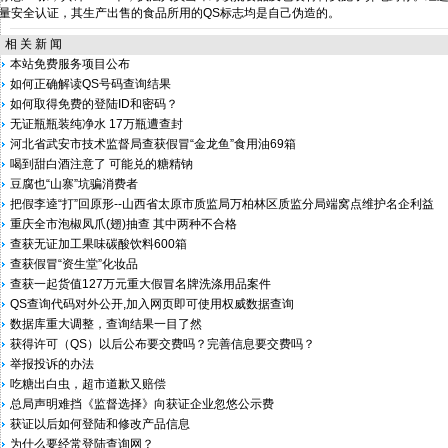
量安全认证，其生产出售的食品所用的QS标志均是自己伪造的。
相 关 新 闻
本站免费服务项目公布
如何正确解读QS号码查询结果
如何取得免费的登陆ID和密码？
无证瓶瓶装纯净水 17万瓶遭查封
河北省武安市技术监督局查获假冒“金龙鱼”食用油69箱
喝到甜白酒注意了 可能兑的糖精钠
豆腐也“山寨”坑骗消费者
把假李逵“打”回原形--山西省太原市质监局万柏林区质监分局端窝点维护名企利益
重庆全市泡椒凤爪(翅)抽查 其中两种不合格
查获无证加工果味碳酸饮料600箱
查获假冒“资生堂”化妆品
查获一起货值127万元重大假冒名牌洗涤用品案件
QS查询代码对外公开,加入网页即可使用权威数据查询
数据库重大调整，查询结果一目了然
获得许可（QS）以后公布要交费吗？完善信息要交费吗？
举报投诉的办法
吃糖出白虫，超市道歉又赔偿
总局声明难挡《监督选择》向获证企业忽悠公示费
获证以后如何登陆和修改产品信息
为什么要经常登陆查询网？