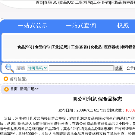
首页
|
食品(SC)
|
食品(QS)
|工业(总局)|
工业(各省)
|
化妆品
|
特种设
食品(SC)
|
食品(QS)
|工业(总局) |
工业(各省)
|
化妆品
|
医疗器械
|
特种设
公示
首页
--
新闻广场
>>
真公司润龙 假食品标志
发布日期：2009/7/11 6:17:33 浏览次数：
1033
近日，河南省叶县质监局接到群众举报，称该县润龙食品有限公司生产的系列产品
后，迅速组织执法人员前往该公司进行检查，在该公司成品库查获食品共计449件，货
编号但粘贴有食品QS标志的产品25件，其余424件均无食品QS标志和生产许可证编
标志30张，共计6000个，执法人员当即对该批食品及包装材料实施了异地封存。经