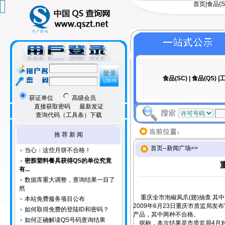
首页
|
食品(S
食品(SC)
|
食品(QS)
|工
获证单位
高级会员
直接获取密码
最新发证
查询代码（工具条）下载
推 荐 新 闻
首页
--
新闻广场
>>
当心：这些月饼不合格！
密胺塑料餐具获得QS的单位究竟
有...
数据库重大调整，查询结果一目了
然
重庆全市泡椒凤爪(翅)抽查 其
本站免费服务项目公布
2009年6月23日重庆市质监局
如何取得免费的登陆ID和密码？
产品，其中两种不合格。
如何正确解读QS号码查询结果
据称，本次结果是市质监局4月对