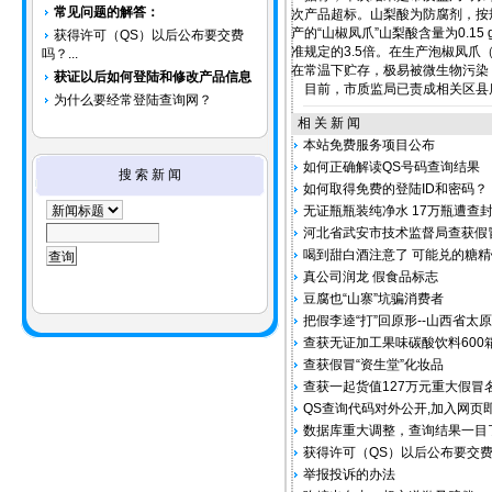
常见问题的解答：
次产品超标。山梨酸为防腐剂，按规
产的“山椒凤爪”山梨酸含量为0.1
获得许可（QS）以后公布要交费
准规定的3.5倍。在生产泡椒凤
吗？...
在常温下贮存，极易被微生物污染
获证以后如何登陆和修改产品信息
目前，市质监局已责成相关区县
为什么要经常登陆查询网？
相 关 新 闻
本站免费服务项目公布
如何正确解读QS号码查询结果
搜 索 新 闻
如何取得免费的登陆ID和密码？
无证瓶瓶装纯净水 17万瓶遭查
河北省武安市技术监督局查获假冒
喝到甜白酒注意了 可能兑的糖精
真公司润龙 假食品标志
豆腐也“山寨”坑骗消费者
把假李逵“打”回原形--山西省
查获无证加工果味碳酸饮料600
查获假冒“资生堂”化妆品
查获一起货值127万元重大假冒
QS查询代码对外公开,加入网页
数据库重大调整，查询结果一目
获得许可（QS）以后公布要交
举报投诉的办法