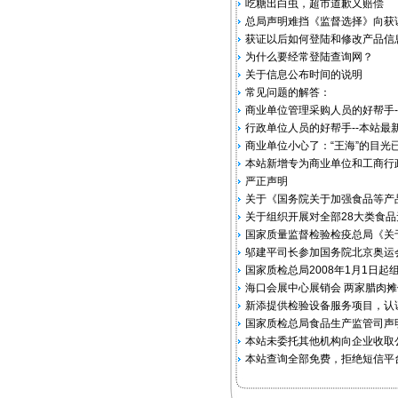
吃糖出白虫，超市道歉又赔偿
总局声明难挡《监督选择》向获
获证以后如何登陆和修改产品信
为什么要经常登陆查询网？
关于信息公布时间的说明
常见问题的解答：
商业单位管理采购人员的好帮手-
行政单位人员的好帮手--本站最
商业单位小心了：“王海”的目光
本站新增专为商业单位和工商行
严正声明
关于《国务院关于加强食品等产
关于组织开展对全部28大类食
国家质量监督检验检疫总局《关于
邬建平司长参加国务院北京奥运
国家质检总局2008年1月1日
海口会展中心展销会 两家腊肉摊位
新添提供检验设备服务项目，认
国家质检总局食品生产监管司声
本站未委托其他机构向企业收取公
本站查询全部免费，拒绝短信平