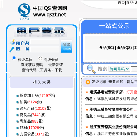
首页
|
食品(S
食品(SC)
|
食品(QS)
|工
获证单位
高级会员
直接获取密码
最新发证
查询代码（工具条）下载
发证记录>重要通知：网站
相 关 大 类
★
遂溪县遂城宏发饼店
←打开
粮食加工品(
27197
张)
信息
： 遂溪县遂城宏发饼店 糕
油类(
6124
张)
调味产品(
13108
张)
★
承德三融畜牧发展有限公司
肉制品(
7443
张)
信息
： 中红三融集团有限公司 速
乳制品(
983
张)
★
浙江五芳斋实业股份有限公
饮料(
17029
张)
信息
： 浙江五芳斋实业股份有限公
方便食品(
3371
张)