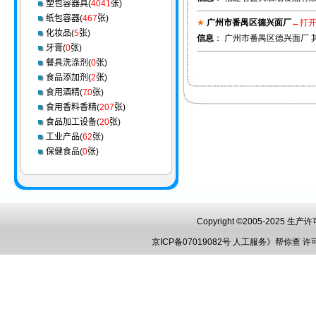
塑包容器具(
4041
张)
纸包容器(
467
张)
★
广州市番禺区德兴面厂
←打
化妆品(
5
张)
信息
： 广州市番禺区德兴面厂 
牙膏(
0
张)
餐具洗涤剂(
0
张)
食品添加剂(
2
张)
食用酒精(
70
张)
食用香料香精(
207
张)
食品加工设备(
20
张)
工业产品(
62
张)
保健食品(
0
张)
Copyright ©2005-2025 
京ICP备07019082号
人工服务》帮你查
许