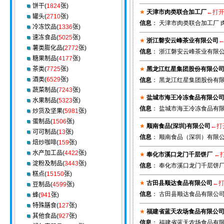
饼干(
1824
张)
★
天津市肉类联合加工厂
←打
罐头(
2710
张)
信息
： 天津市肉类联合加工厂 
冷冻饮品(
1336
张)
速冻食品(
5025
张)
★
浙江磐安云峰茶业有限公司
薯类膨化品(
2772
张)
信息
： 浙江磐安云峰茶业有限公司 
糖果制品(
4177
张)
茶类(
7725
张)
★
黑龙江红星集团股份有限公
酒类(
6529
张)
信息
： 黑龙江红星集团股份有限公
蔬菜制品(
7243
张)
★
盐城市海王冷冻食品有限公
水果制品(
5323
张)
信息
： 盐城市海王冷冻食品有限
炒货及坚果(
5981
张)
蛋制品(
1506
张)
★
顺南食品(深圳)有限公司
←打
可可制品(
13
张)
信息
： 顺南食品（深圳）有限公司
焙炒咖啡(
159
张)
水产加工品(
4422
张)
★
奉化市溪口龙门千层饼厂
←
淀粉及制品(
3443
张)
信息
： 奉化市溪口龙门千层饼厂 
糕点(
15150
张)
★
古田县顺达食品有限公司
←
豆制品(
4599
张)
信息
： 古田县顺达食品有限公司
蜂(
941
张)
特殊膳食(
127
张)
★
福建省蓝天农场食品有限公
其他食品(
927
张)
信息
： 福建省蓝天农场食品有限