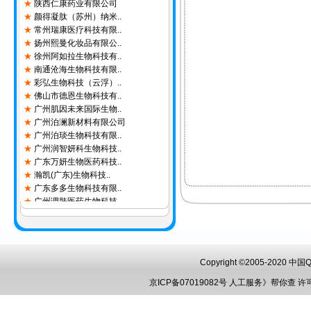
★
颜得凝肽（苏州）纳米..
★
常州瑞康医疗科技有限..
★
扬州熙曼化妆品有限公..
★
徐州阿如拉生物科技有..
★
南通沧海生物科技有限..
★
彩弘生物科技（云浮）..
★
佛山市德恩生物科技有..
★
广州肌因未来国际生物..
★
广州泊澜新材料有限公司
★
广州泊琰生物科技有限..
★
广州润智妍科生物科技..
★
广东万妍生物医药科技..
★
瀚凯(广东)生物科技..
★
广东多多生物科技有限..
★
广州调肤医药生物科技..
★
广州市焕棠生物科技有..
★
佛山市嘉美辰化妆品科..
★
广东洁宜集团有限公司
★
广东德慕生物科技有限..
★
佛山森元新材料有限公司
Copyright ©2005-2020 
★
汕头市潮南区百雅化妆..
京ICP备07019082号
人工服务》帮你查
许
★
广东欧特丽生物科技有..
★
广州美元生物科技有限..