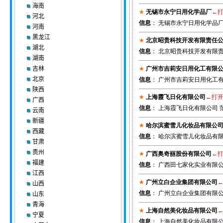
海南
★
无锡市永宁日用化学品厂
←
河北
信息
： 无锡市永宁日用化学品厂 913
河南
黑龙江
★
北京昭贵科技开发有限责任
湖北
信息
： 北京昭贵科技开发有限责
湖南
吉林
★
广州市吉莉安日用化工有限
北京
信息
： 广州市吉莉安日用化工有限
陕西
★
上海霞飞日化有限公司
←打
广西
信息
： 上海霞飞日化有限公司 
云南
新疆
★
哈尔滨蜜雪儿化妆品有限公
西藏
信息
： 哈尔滨蜜雪儿化妆品有限公
甘肃
贵州
★
广西奥奇丽股份有限公司
←
福建
信息
： 广西田七家化实业有限公司 91
江西
★
广州立白企业集团有限公司
山西
信息
： 广州立白企业集团有限公司
山东
青海
★
上海自然美化妆品有限公司
宁夏
信息
： 上海自然美化妆品有限公