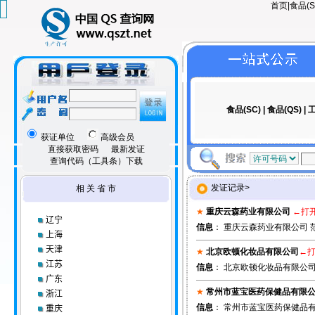
首页
|
食品(S
食品(SC)
|
食品(QS)
|
工
获证单位
高级会员
直接获取密码
最新发证
查询代码（工具条）下载
发证记录>
相 关 省 市
★
重庆云森药业有限公司
←打
辽宁
信息
： 重庆云森药业有限公司 范
上海
天津
★
北京欧顿化妆品有限公司
←
江苏
信息
： 北京欧顿化妆品有限公司 
广东
★
常州市蓝宝医药保健品有限
浙江
信息
： 常州市蓝宝医药保健品有限
重庆